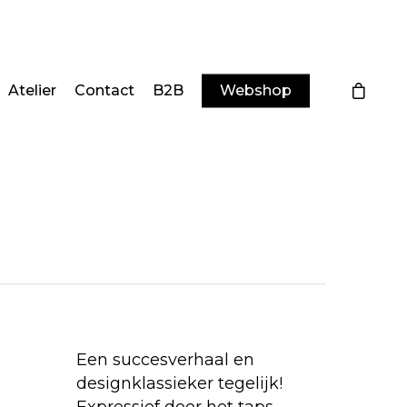
Atelier
Contact
B2B
Webshop
Een succesverhaal en
designklassieker tegelijk!