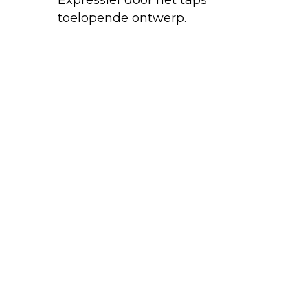
Expressief door het taps
toelopende ontwerp.